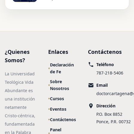
¿Quienes
Enlaces
Contáctenos
Somos?
Teléfono
Declaración
de Fe
787-218-5406
La Universidad
Sobre
Teológica Vida
Email
Nosotros
Abundante es
doctorcartagena@
Cursos
una institución
Dirección
netamente
Eventos
P.O. Box 8852
Cristo-céntrica,
Contáctenos
Ponce, P.R. 00732
fundamentada
Panel
en la Palabra