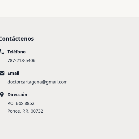
Contáctenos
Teléfono
787-218-5406
Email
doctorcartagena@gmail.com
Dirección
P.O. Box 8852
Ponce, P.R. 00732