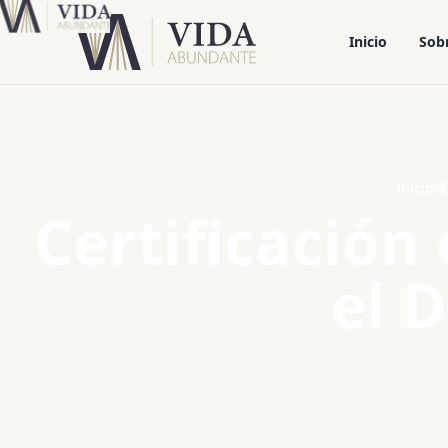
Inicio
Sob
Inicio
/
E
Certificación
el 