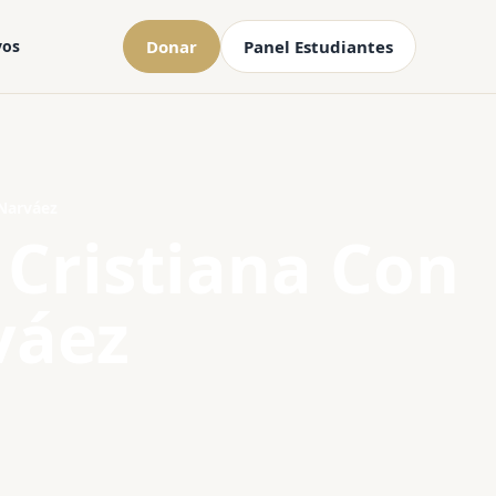
vos
Donar
Panel Estudiantes
 Narváez
 Cristiana Con
váez