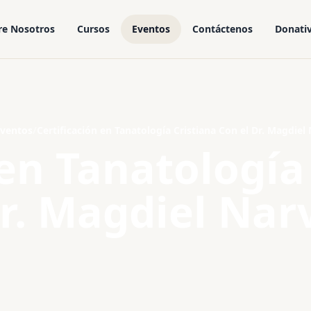
re Nosotros
Cursos
Eventos
Contáctenos
Donati
ventos
/
Certificación en Tanatología Cristiana Con el Dr. Magdiel
 en Tanatología
Dr. Magdiel Nar