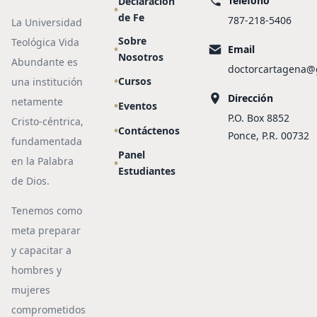
Teléfono
Declaración
de Fe
787-218-5406
La Universidad
Sobre
Teológica Vida
Email
Nosotros
Abundante es
doctorcartagena@
Cursos
una institución
Dirección
netamente
Eventos
P.O. Box 8852
Cristo-céntrica,
Contáctenos
Ponce, P.R. 00732
fundamentada
Panel
en la Palabra
Estudiantes
de Dios.
Tenemos como
meta preparar
y capacitar a
hombres y
mujeres
comprometidos