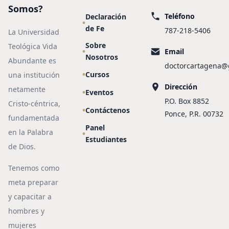
Somos?
Teléfono
Declaración
de Fe
787-218-5406
La Universidad
Sobre
Teológica Vida
Email
Nosotros
Abundante es
doctorcartagena@
Cursos
una institución
Dirección
netamente
Eventos
P.O. Box 8852
Cristo-céntrica,
Contáctenos
Ponce, P.R. 00732
fundamentada
Panel
en la Palabra
Estudiantes
de Dios.
Tenemos como
meta preparar
y capacitar a
hombres y
mujeres